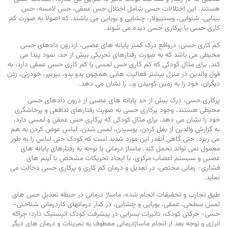
هستند. این اختلالات حسی شامل اختلال حس عمقی، حس لامسه، حس
بینایی، شنوایی، وستیبولار، چشایی و بویایی می باشند. که اصولاً به صورت کم
کاری حسی یا پرکاری حسی دیده می شوند.
کم کاری حسی، درواقع درک کمتر پایانه های عصبی، ازدرون دادهای حسی
محیطی می باشد که به صورت رفتارهای تحریکی بیش از حد، نمود پیدا می
کند. برای مثال کودکی که کم کاری حس لمسی یا کم کاری حسی عمقی دارد، به
قول والدین در منزل بیشتر فعالیت هایی همچون بدو بدو، بپربپر، خودزنی، زدن
دیگران، خود را به زمین کوبیدن و… را نشان می دهد.
پرکاری حسی، درک بیش از حد پایانه های عصبی از درون دادهای حسی
محیطی هستند. وجود پرکاری حسی به صورت رفتارهای تدافعی و پرخاشگری
خود را نشان می دهد. برای مثال کودکی که پرکاری حس عمقی و لمسی دارد،
به گزارش والدین از بغل کردن، بوسیدن، لمس شدن، لباس عوض کردن به هم
می ریزد. حتی گاهی آنقدر این مورد شدید است که کودک حتی لباس را به طور
معمول نمی تواند تحمل کند. ماساژ درمانی با توجه به رفتارهای پایانه های
عصبی و سیستم اعصاب مرکزی، با ایجاد تحریکات مشخص با آیتم های
فشاری- زمانی مختص، در تعدیل و درمان کم کاری و پرکاری حسی دخالت می
نماید.
طبق تجارب و تحقیقات انجام شده، ماساژ درمانی در حیطه تعدیل حس های
لمس سطحی، عمقی، بویایی و چشایی، در کنار درمانهای کاردرمانی شناختی-
حسی- حرکتی کودک، تاثیرات بسزایی در پیشرفت کودک اتیستیک دارد؛ چراکه
انرژی و توجه بعد از انجام ماساژدرمانی معطوف به تمرینات و درمان های دیگر