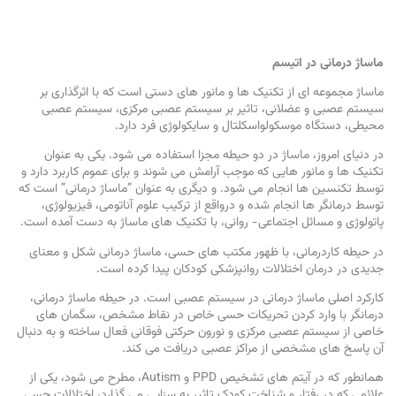
ماساژ درمانی در اتیسم
ماساژ مجموعه ای از تکنیک ها و مانور های دستی است که با اثرگذاری بر
سیستم عصبی و عضلانی، تاثیر بر سیستم عصبی مرکزی، سیستم عصبی
محیطی، دستگاه موسکولواسکلتال و سایکولوژی فرد دارد.
در دنیای امروز، ماساژ در دو حیطه مجزا استفاده می شود. یکی به عنوان
تکنیک ها و مانور هایی که موجب آرامش می شوند و برای عموم کاربرد دارد و
توسط تکنسین ها انجام می شود. و دیگری به عنوان “ماساژ درمانی” است که
توسط درمانگر ها انجام شده و درواقع از ترکیب علوم آناتومی، فیزیولوژی،
پاتولوژی و مسائل اجتماعی- روانی، با تکنیک های ماساژ به دست آمده است.
در حیطه کاردرمانی، با ظهور مکتب های حسی، ماساژ درمانی شکل و معنای
جدیدی در درمان اختلالات روانپزشکی کودکان پیدا کرده است.
کارکرد اصلی ماساژ درمانی در سیستم عصبی است. در حیطه ماساژ درمانی،
درمانگر با وارد کردن تحریکات حسی خاص در نقاط مشخص، سگمان های
خاصی از سیستم عصبی مرکزی و نورون حرکتی فوقانی فعال ساخته و به دنبال
آن پاسخ های مشخصی از مراکز عصبی دریافت می کند.
همانطور که در آیتم های تشخیص PPD و Autism، مطرح می شود، یکی از
علائمی که در رفتار و شناخت کودک تاثیر به سزایی می گذارد، اختلالات حسی