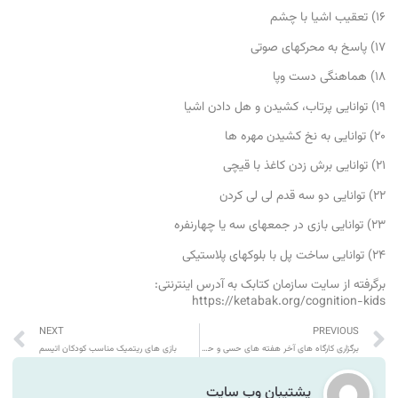
۱۶) تعقیب اشیا با چشم
۱۷) پاسخ به محرکهای صوتی
۱۸) هماهنگی دست وپا
۱۹) توانایی پرتاب، کشیدن و هل دادن اشیا
۲۰) توانایی به نخ کشیدن مهره ها
۲۱) توانایی برش زدن کاغذ با قیچی
۲۲) توانایی دو سه قدم لی لی کردن
۲۳) توانایی بازی در جمعهای سه یا چهارنفره
۲۴) توانایی ساخت پل با بلوکهای پلاستیکی
برگرفته از سایت سازمان کتابک به آدرس اینترنتی:
https://ketabak.org/cognition-kids
NEXT
PREVIOUS
برگزاری کارگاه های آخر هفته های حسی و حرکتی با حضور دکتر ابرهیم پیشیاره
بازی های ریتمیک مناسب کودکان اتیسم
پشتیبان وب سایت