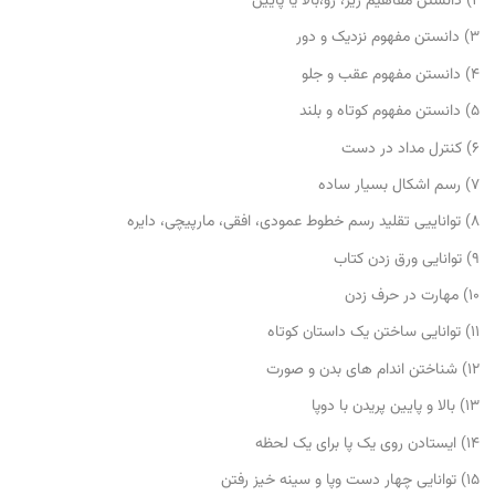
۲) دانستن مفاهیم زیر، رو،بالا یا پایین
۳) دانستن مفهوم نزدیک و دور
۴) دانستن مفهوم عقب و جلو
۵) دانستن مفهوم کوتاه و بلند
۶) کنترل مداد در دست
۷) رسم اشکال بسیار ساده
۸) تواناییی تقلید رسم خطوط عمودی، افقی، مارپیچی، دایره
۹) توانایی ورق زدن کتاب
۱۰) مهارت در حرف زدن
۱۱) توانایی ساختن یک داستان کوتاه
۱۲) شناختن اندام های بدن و صورت
۱۳) بالا و پایین پریدن با دوپا
۱۴) ایستادن روی یک پا برای یک لحظه
۱۵) توانایی چهار دست وپا و سینه خیز رفتن